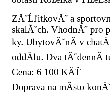
ZĂˇĹľitkovĂ˝ a sportovnĂ
skalĂˇch. VhodnĂ˝ pro
ky. UbytovĂˇnĂ­ v chat
oddĂ­lu. Dva tĂ˝dennĂ­ t
Cena: 6 100 KÄŤ
Doprava na mĂ­sto konĂˇ