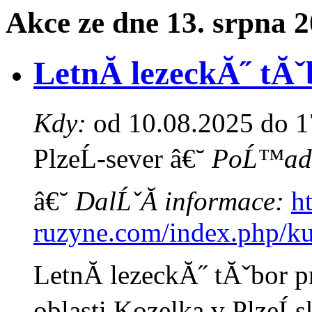
Akce ze dne 13. srpna 
LetnĂ­ lezeckĂ˝ tĂ
Kdy:
od 10.08.2025 do 1
PlzeĹ-sever â€˘
PoĹ™ada
â€˘
DalĹˇĂ­ informace:
h
ruzyne.com/index.php/ku
LetnĂ­ lezeckĂ˝ tĂˇbor p
oblasti Kozelka v PlzeĹ