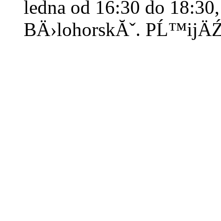
ledna od 16:30 do 18:30
BÄ›lohorskĂˇ. PĹ™ijÄŹ