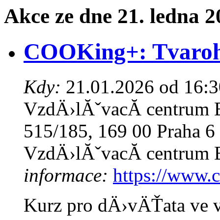
Akce ze dne 21. ledna 2
COOKing+: Tvaroh
Kdy:
21.01.2026 od 16:3
VzdÄ›lĂˇvacĂ­ centrum 
515/185, 169 00 Praha 
VzdÄ›lĂˇvacĂ­ centrum 
informace:
https://www.c
Kurz pro dÄ›vÄŤata ve v