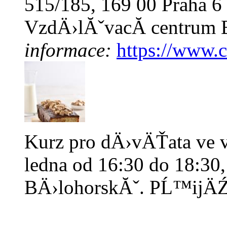
515/185, 169 00 Praha 
VzdÄ›lĂˇvacĂ­ centrum 
informace:
https://www.c
Kurz pro dÄ›vÄŤata ve v
ledna od 16:30 do 18:30
BÄ›lohorskĂˇ. PĹ™ijÄŹ