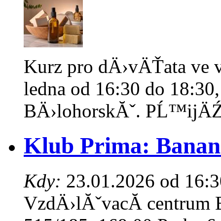
Kurz pro dÄ›vÄŤata ve v
ledna od 16:30 do 18:30
BÄ›lohorskĂˇ. PĹ™ijÄŹ
Klub Prima: Banan
Kdy:
23.01.2026 od 16:3
VzdÄ›lĂˇvacĂ­ centrum 