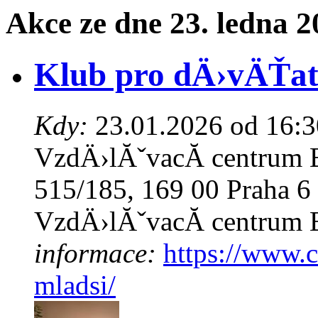
Akce ze dne 23. ledna 2
Klub pro dÄ›vÄŤat
Kdy:
23.01.2026 od 16:3
VzdÄ›lĂˇvacĂ­ centrum 
515/185, 169 00 Praha 
VzdÄ›lĂˇvacĂ­ centrum 
informace:
https://www.
mladsi/