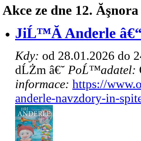
Akce ze dne 12. Ăşnora
JiĹ™Ă­ Anderle â€“ 
Kdy:
od 28.01.2026 do 2
dĹŻm â€˘
PoĹ™adatel:
informace:
https://www.o
anderle-navzdory-in-spite