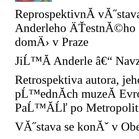
ReprospektivnĂ­ vĂ˝stav
Anderleho ÄŤestnĂ©ho 
domÄ› v Praze
JiĹ™Ă­ Anderle â€“ Navzd
Retrospektiva autora, jeh
pĹ™ednĂ­ch muzeĂ­ Evr
PaĹ™Ă­Ĺľ po Metropoli
VĂ˝stava se konĂˇ v Ob