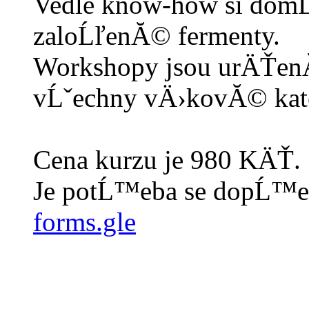
Vedle know-how si domĹ
zaloĹľenĂ© fermenty.
Workshopy jsou urÄŤen
vĹˇechny vÄ›kovĂ© kat
Cena kurzu je 980 KÄŤ.
Je potĹ™eba se dopĹ™
forms.gle