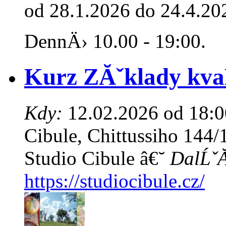
od 28.1.2026 do 24.4.20
DennÄ› 10.00 - 19:00.
Kurz ZĂˇklady kva
Kdy:
12.02.2026 od 18:0
Cibule, Chittussiho 144/
Studio Cibule â€˘
DalĹˇĂ
https://studiocibule.cz/