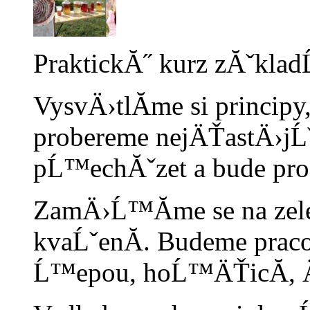
PraktickĂ˝ kurz zĂˇklad
VysvÄ›tlĂ­me si principy
probereme nejÄŤastÄ›jĹ
pĹ™echĂˇzet a bude pros
ZamÄ›Ĺ™Ă­me se na ze
kvaĹˇenĂ­. Budeme praco
Ĺ™epou, hoĹ™ÄŤicĂ­, 