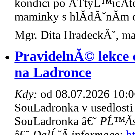
kondici po ÄŤtyĹ™icĂ­tc
maminky s hlĂ­dĂˇnĂ­m 
Mgr. Dita HradeckĂˇ, maj
PravidelnĂ© lekce 
na Ladronce
Kdy:
od 08.07.2026 10:0
SouLadronka v usedlosti
SouLadronka â€˘
PĹ™Ă­s
â€˘
DalĹˇĂ­ informace:
h