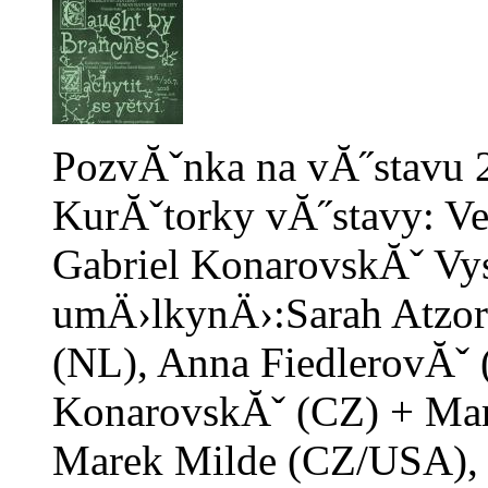
PozvĂˇnka na vĂ˝stavu 2
KurĂˇtorky vĂ˝stavy: V
Gabriel KonarovskĂˇ Vys
umÄ›lkynÄ›:Sarah Atzor
(NL), Anna FiedlerovĂˇ 
KonarovskĂˇ (CZ) + Mart
Marek Milde (CZ/USA),