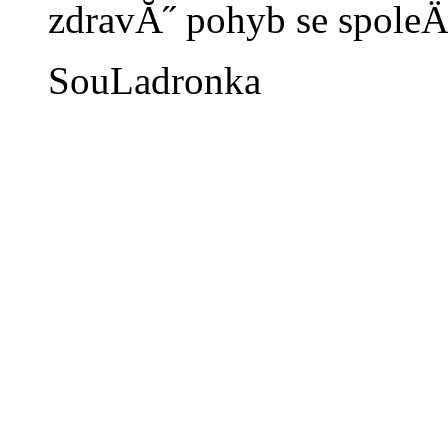
zdravĂ˝ pohyb se spole
SouLadronka