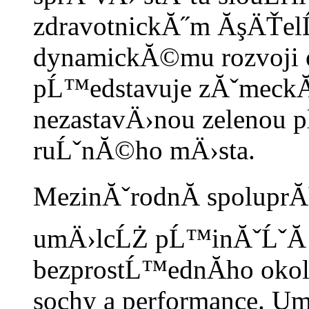
zdravotnickĂ˝m ĂşÄŤel
dynamickĂ©mu rozvoji o
pĹ™edstavuje zĂˇmeckĂ˝
nezastavÄ›nou zelenou p
ruĹˇnĂ©ho mÄ›sta.
MezinĂˇrodnĂ­ spoluprĂ
umÄ›lcĹŻ pĹ™inĂˇĹˇĂ­ 
bezprostĹ™ednĂ­ho okolĂ­
sochy a performance. Um