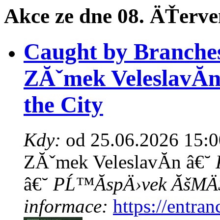
Akce ze dne 08. ÄŤerve
Caught by Branches 
ZĂˇmek VeleslavĂ­
the City
Kdy:
od 25.06.2026 15:0
ZĂˇmek VeleslavĂ­n â€˘
â€˘
PĹ™Ă­spÄ›vek ĂšMÄ
informace:
https://entra