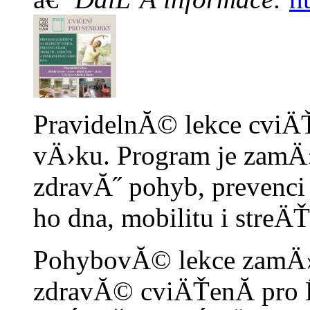
PravidelnĂ© lekce cviÄ
vÄ›ku. Program je zam
zdravĂ˝ pohyb, prevenci
ho dna, mobilitu i streÄŤ
PohybovĂ© lekce zam
zdravĂ© cviÄŤenĂ­ pro 