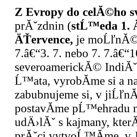
Z Evropy do celĂ©ho s
prĂˇzdnin
(
stĹ™eda 1. 
ÄŤervence,
je moĹľnĂ© 
7.â€“3. 7. nebo 7. 7.â€“10
severoamerickĂ© IndiĂˇn
Ĺ™ata, vyrobĂ­me si a n
zabubnujeme si, v jiĹľn
postavĂ­me pĹ™ehradu na
udÄ›lĂˇ s kajmany, kte
prĂˇci vytvoĹ™Ă­me, v 