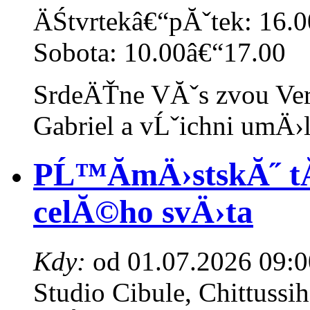
ÄŚtvrtekâ€“pĂˇtek:
16.0
Sobota:
10.00â€“17.00
SrdeÄŤne VĂˇs zvou Ve
Gabriel a vĹˇichni umÄ›l
PĹ™Ă­mÄ›stskĂ˝ tĂ
celĂ©ho svÄ›ta
Kdy:
od 01.07.2026 09:0
Studio Cibule, Chittussih