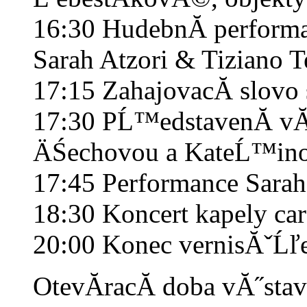
16:30
HudebnĂ­ performa
Sarah Atzori & Tiziano T
17:15
ZahajovacĂ­ slovo 
17:30
PĹ™edstavenĂ­ vĂ˝
ÄŚechovou a KateĹ™ino
17:45
Performance Sarah
18:30
Koncert kapely ca
20:00
Konec vernisĂˇĹľ
OtevĂ­racĂ­ doba vĂ˝sta