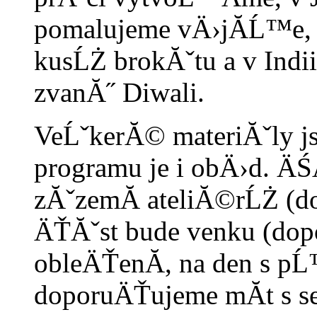
pomalujeme vÄ›jĂ­Ĺ™e, 
kusĹŻ brokĂˇtu a v Indii
zvanĂ˝ Diwali.
VeĹˇkerĂ© materiĂˇly j
programu je i obÄ›d. ÄŚ
zĂˇzemĂ­ ateliĂ©rĹŻ (
ÄŤĂˇst bude venku (do
obleÄŤenĂ­, na den s p
doporuÄŤujeme mĂ­t s s