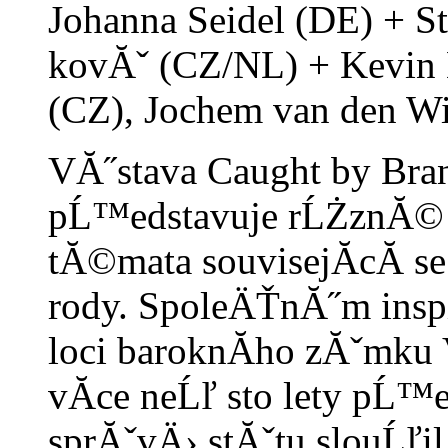
Johanna Seidel (DE) + St
kovĂˇ (CZ/NL) + Kevin 
(CZ), Jochem van den W
VĂ˝stava
Caught by Bran
pĹ™edstavuje rĹŻznĂ© 
tĂ©mata souvisejĂ­cĂ­ 
rody. SpoleÄŤnĂ˝m insp
loci baroknĂ­ho zĂˇmku 
vĂ­ce neĹľ sto lety pĹ™
sprĂˇvÄ› stĂˇtu slouĹľ