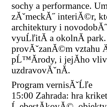
sochy a performance. Um
zĂˇmeckĂ˝ interiĂ©r, k
architektury i novodobĂ
vyuĹľitĂ­ a okolnĂ­ par
provĂˇzanĂ©m vztahu Ä
pĹ™Ă­rody, i jejĂ­ho vli
uzdravovĂˇnĂ­.
Program vernisĂˇĹľe
15:00
Zahrada: hra kriket
Ĺ ebestĂ­kovĂ©, objekty