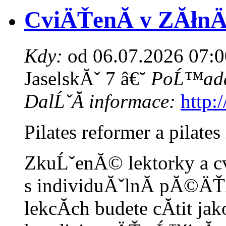
CviÄŤenĂ­ v ZĂłnÄ
Kdy:
od 06.07.2026 07:0
JaselskĂˇ 7 â€˘
PoĹ™ada
DalĹˇĂ­ informace:
http:
Pilates reformer a pilate
ZkuĹˇenĂ© lektorky a c
s individuĂˇlnĂ­ pĂ©ÄŤĂ
lekcĂ­ch budete cĂ­tit j