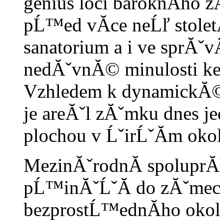
genius loci baroknĂ­ho z
pĹ™ed vĂ­ce neĹľ stol
sanatorium a i ve sprĂˇv
nedĂˇvnĂ© minulosti k
Vzhledem k dynamickĂ©m
je areĂˇl zĂˇmku dnes j
plochou v ĹˇirĹˇĂ­m oko
MezinĂˇrodnĂ­ spoluprĂ
pĹ™inĂˇĹˇĂ­ do zĂˇmec
bezprostĹ™ednĂ­ho okolĂ­