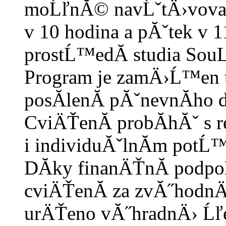
moĹľnĂ© navĹˇtÄ›vovat
v 10 hodina a pĂˇtek v 
prostĹ™edĂ­ studia SouL
Program je zamÄ›Ĺ™en t
posĂ­lenĂ­ pĂˇnevnĂ­ho d
CviÄŤenĂ­ probĂ­hĂˇ s 
i individuĂˇlnĂ­m potĹ
DĂ­ky finanÄŤnĂ­ podp
cviÄŤenĂ­ za zvĂ˝hodnÄ›
urÄŤeno vĂ˝hradnÄ› Ĺľ