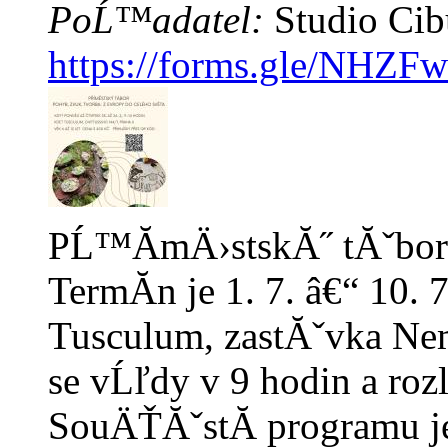
PoĹ™adatel:
Studio Cib
https://forms.gle/NHZ
PĹ™Ă­mÄ›stskĂ˝ tĂˇbor p
TermĂ­n je 1. 7. â€“ 10.
Tusculum, zastĂˇvka N
se vĹľdy v 9 hodin a ro
SouÄŤĂˇstĂ­ programu j