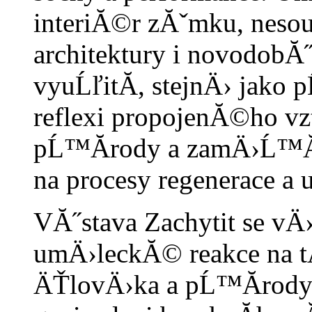
interiĂ©r zĂˇmku, neso
architektury i novodobĂ˝
vyuĹľitĂ­, stejnÄ› jako 
reflexi propojenĂ©ho v
pĹ™Ă­rody a zamÄ›Ĺ™Ă­
na procesy regenerace a 
VĂ˝stava Zachytit se v
umÄ›leckĂ© reakce na t
ÄŤlovÄ›ka a pĹ™Ă­rody.