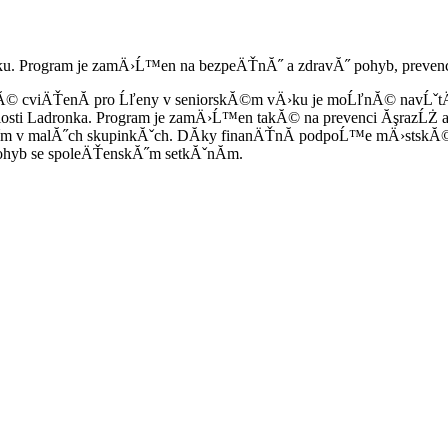
. Program je zamÄ›Ĺ™en na bezpeÄŤnĂ˝ a zdravĂ˝ pohyb, prevenci Ă
viÄŤenĂ­ pro Ĺľeny v seniorskĂ©m vÄ›ku je moĹľnĂ© navĹˇtÄ›vo
osti Ladronka. Program je zamÄ›Ĺ™en takĂ© na prevenci ĂşrazĹŻ a 
Ăˇm v malĂ˝ch skupinkĂˇch. DĂ­ky finanÄŤnĂ­ podpoĹ™e mÄ›stskĂ© 
ohyb se spoleÄŤenskĂ˝m setkĂˇnĂ­m.