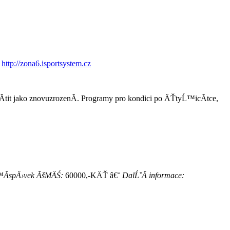
http://zona6.isportsystem.cz
­tit jako znovuzrozenĂ­. Programy pro kondici po ÄŤtyĹ™icĂ­tce,
Ă­spÄ›vek ĂšMÄŚ:
60000,-KÄŤ â€˘
DalĹˇĂ­ informace: