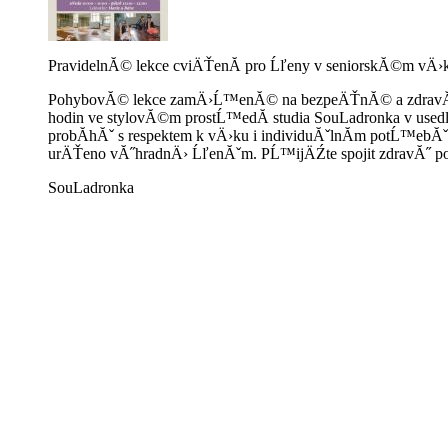
PravidelnĂ© lekce cviÄŤenĂ­ pro Ĺľeny v seniorskĂ©m vÄ›ku
PohybovĂ© lekce zamÄ›Ĺ™enĂ© na bezpeÄŤnĂ© a zdravĂ© c
hodin ve stylovĂ©m prostĹ™edĂ­ studia SouLadronka v usedl
probĂ­hĂˇ s respektem k vÄ›ku i individuĂˇlnĂ­m potĹ™eb
urÄŤeno vĂ˝hradnÄ› ĹľenĂˇm. PĹ™ijÄŹte spojit zdravĂ˝ p
SouLadronka