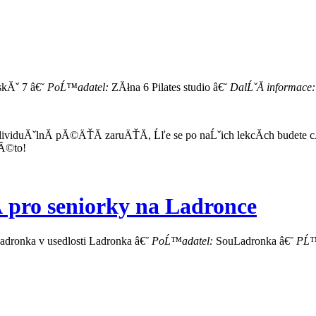
skĂˇ 7 â€˘
PoĹ™adatel:
ZĂłna 6 Pilates studio â€˘
DalĹˇĂ­ informace:
viduĂˇlnĂ­ pĂ©ÄŤĂ­ zaruÄŤĂ­, Ĺľe se po naĹˇich lekcĂ­ch budete cĂ
lĂ©to!
 pro seniorky na Ladronce
dronka v usedlosti Ladronka â€˘
PoĹ™adatel:
SouLadronka â€˘
PĹ™