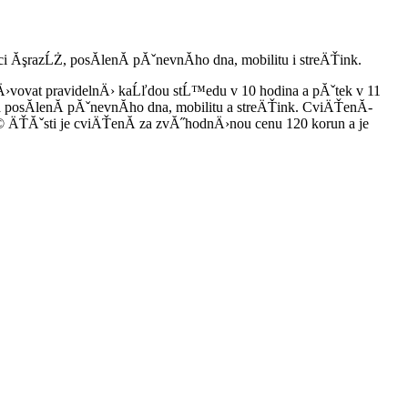
şrazĹŻ, posĂ­lenĂ­ pĂˇnevnĂ­ho dna, mobilitu i streÄŤink.
vat pravidelnÄ› kaĹľdou stĹ™edu v 10 hodina a pĂˇtek v 11
posĂ­lenĂ­ pĂˇnevnĂ­ho dna, mobilitu a streÄŤink. CviÄŤenĂ­
ÄŤĂˇsti je cviÄŤenĂ­ za zvĂ˝hodnÄ›nou cenu 120 korun a je