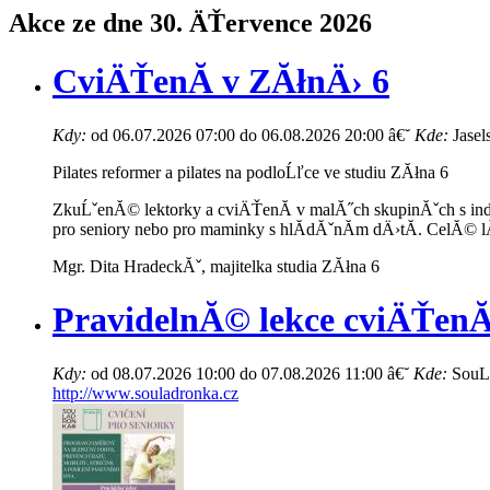
Akce ze dne 30. ÄŤervence 2026
CviÄŤenĂ­ v ZĂłnÄ› 6
Kdy:
od 06.07.2026 07:00 do 06.08.2026 20:00 â€˘
Kde:
Jasel
Pilates reformer a pilates na podloĹľce ve studiu ZĂłna 6
ZkuĹˇenĂ© lektorky a cviÄŤenĂ­ v malĂ˝ch skupinĂˇch s indi
pro seniory nebo pro maminky s hlĂ­dĂˇnĂ­m dÄ›tĂ­. CelĂ© 
Mgr. Dita HradeckĂˇ, majitelka studia ZĂłna 6
PravidelnĂ© lekce cviÄŤenĂ­
Kdy:
od 08.07.2026 10:00 do 07.08.2026 11:00 â€˘
Kde:
SouLa
http://www.souladronka.cz